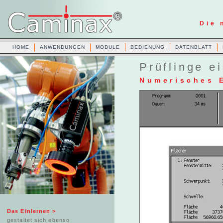
Die 
HOME
ANWENDUNGEN
MODULE
BEDIENUNG
DATENBLATT
Prüflinge e
Numerisches E
Das Einlernen >
gestaltet sich ebenso