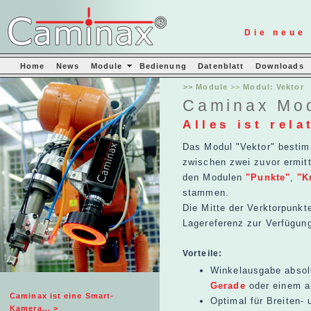
Die neue
Home
News
Module
Bedienung
Datenblatt
Downloads
>> Module
>>
Modul: Vektor
Caminax Mod
Alles ist rela
Das Modul "Vektor" bestim
zwischen zwei zuvor ermit
den Modulen
"Punkte"
,
"K
stammen.
Die Mitte der Verktorpunkt
Lagereferenz zur Verfügun
Vorteile:
Winkelausgabe absolu
Gerade
oder einem a
Caminax ist eine Smart-
Optimal für Breiten
Kamera... >